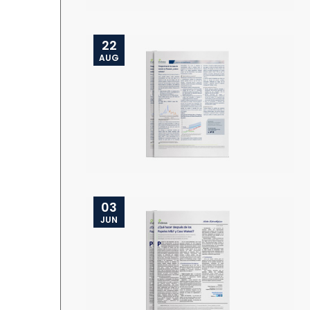
22
AUG
03
JUN