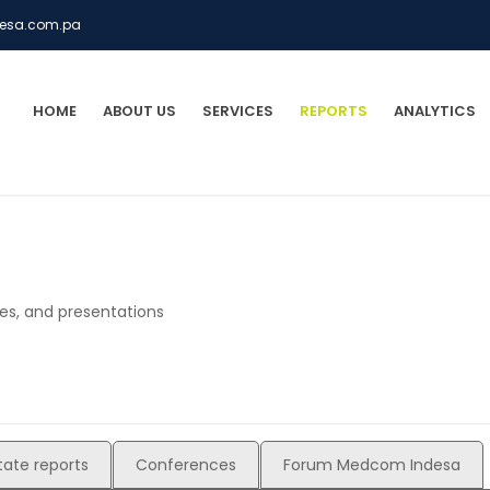
esa.com.pa
HOME
ABOUT US
SERVICES
REPORTS
ANALYTICS
cles, and presentations
tate reports
Conferences
Forum Medcom Indesa