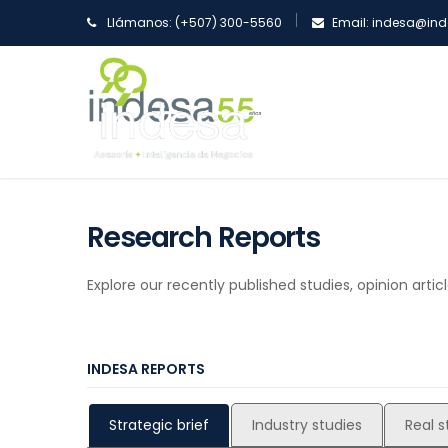
Llámanos:
(+507) 300-5560
Email:
indesa@ind
Research Reports
Explore our recently published studies, opinion arti
INDESA REPORTS
Strategic brief
Industry studies
Real s