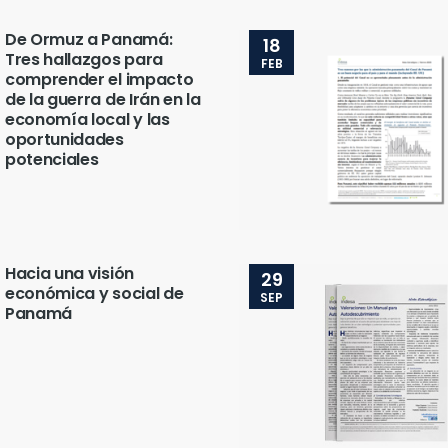
De Ormuz a Panamá:
18
Tres hallazgos para
FEB
comprender el impacto
de la guerra de Irán en la
economía local y las
oportunidades
potenciales
Hacia una visión
29
económica y social de
SEP
Panamá