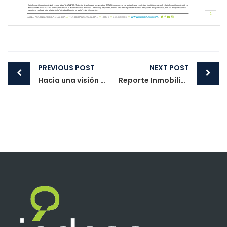
Post
PREVIOUS POST
NEXT POST
navigation
Hacia una visión económica y social de Panamá
Reporte Inmobiliario Q4 2023 – Analítica inmobiliaria y comercial