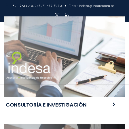
Nuestros Servicios
Llámanos:
(+507) 300-5560
Email:
indesa@indesa.com.pa
CONSULTORÍA E INVESTIGACIÓN